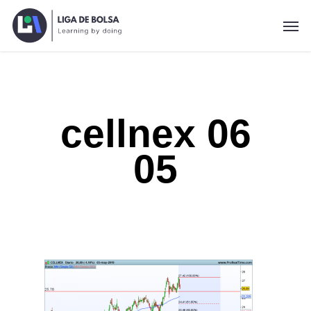
Skip
Men
to
main
content
cellnex 06
05