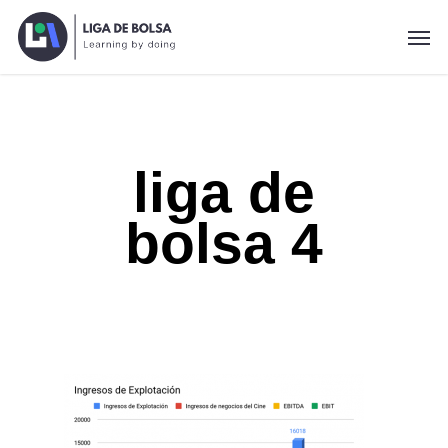
Skip
Men
to
main
content
liga de
bolsa 4