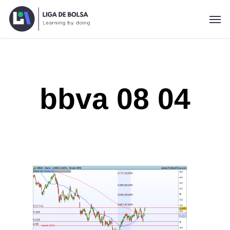
Skip
Men
to
main
content
bbva 08 04