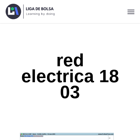
Skip
Men
to
main
content
red
electrica 18
03