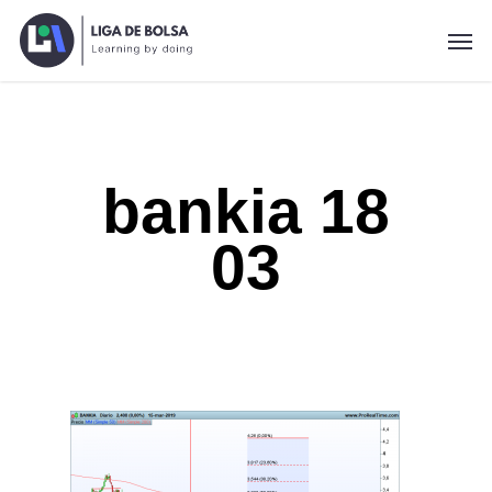
Skip
Men
to
main
content
bankia 18
03