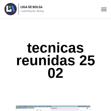
Skip
Men
to
main
content
tecnicas
reunidas 25
02