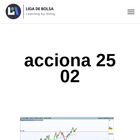
Skip
Men
to
main
content
acciona 25
02