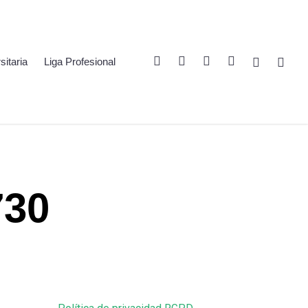
Twitter
Linkedin
Youtube
Instagram
Spotify
Twitch
sitaria
Liga Profesional
730