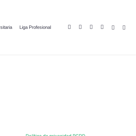
Twitter
Linkedin
Youtube
Instagram
Spotify
Twitch
sitaria
Liga Profesional