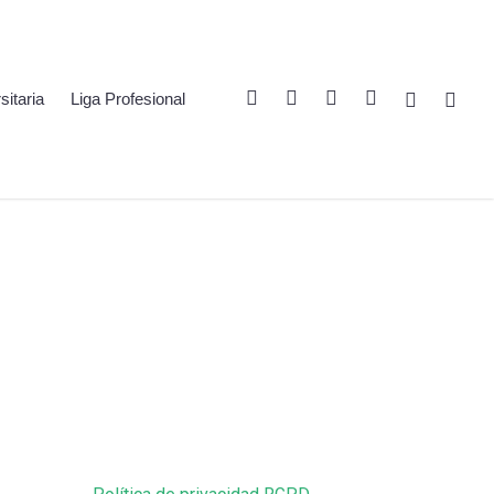
Twitter
Linkedin
Youtube
Instagram
Spotify
Twitch
sitaria
Liga Profesional