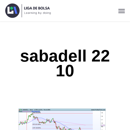
Skip
Men
to
main
content
sabadell 22
10