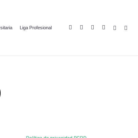
Twitter
Linkedin
Youtube
Instagram
Spotify
Twitch
sitaria
Liga Profesional
0