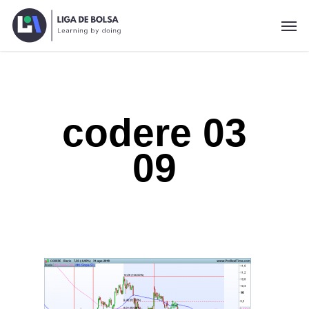
Skip
Men
to
main
content
codere 03
09