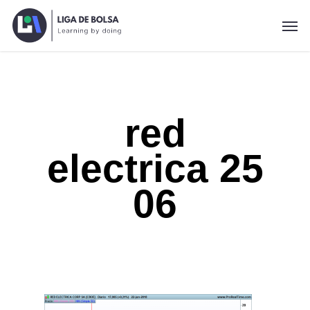
Skip
Men
to
main
content
red
electrica 25
06