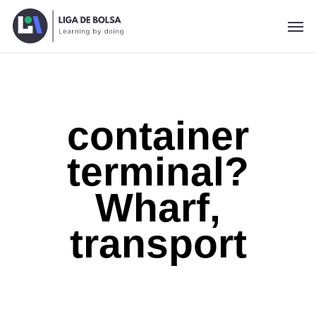
Skip
Men
to
main
content
container
terminal?
Wharf,
transport