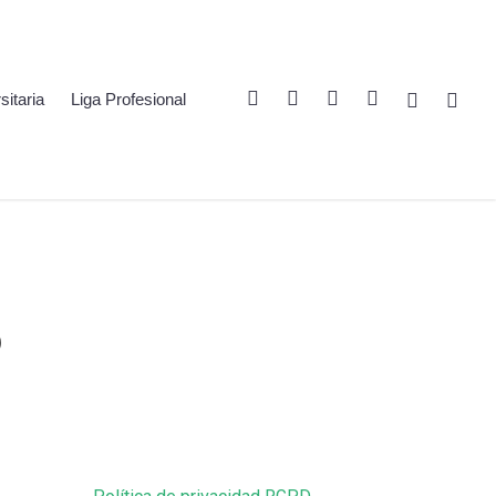
Twitter
Linkedin
Youtube
Instagram
Spotify
Twitch
sitaria
Liga Profesional
5