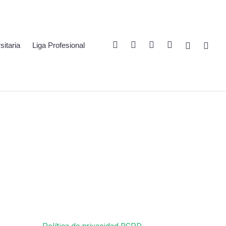
Twitter
Linkedin
Youtube
Instagram
Spotify
Twitch
sitaria
Liga Profesional