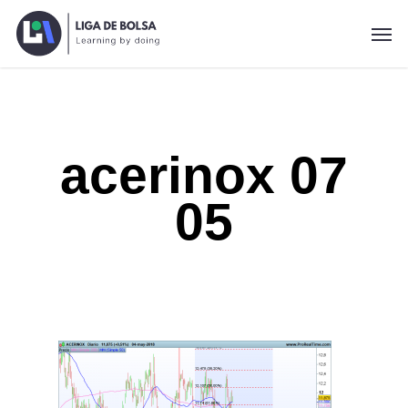
Skip
Men
to
main
content
acerinox 07
05