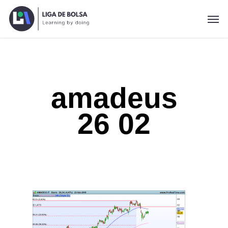
Skip
Men
to
main
content
amadeus
26 02