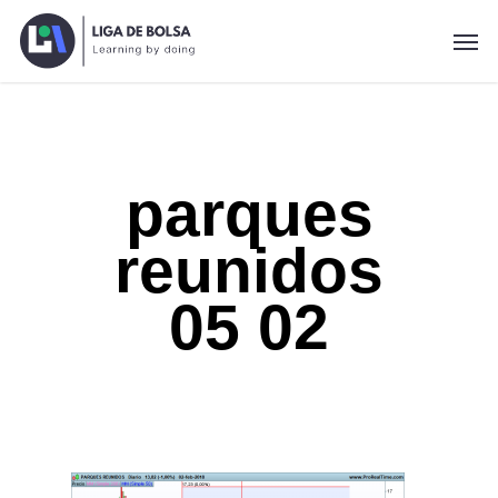
Skip
Men
to
main
content
parques
reunidos
05 02