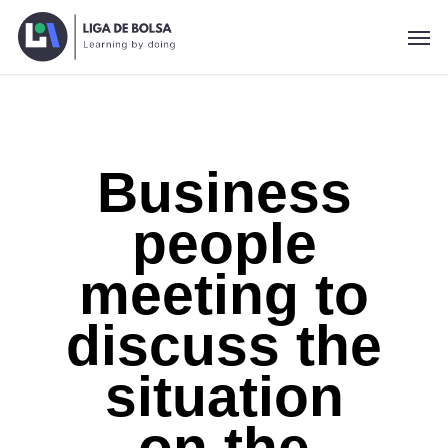
Skip
Men
to
main
content
Business
people
meeting to
discuss the
situation
on the