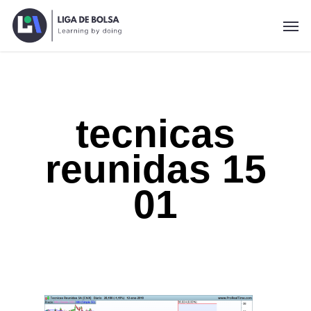
Skip
Men
to
main
content
tecnicas
reunidas 15
01