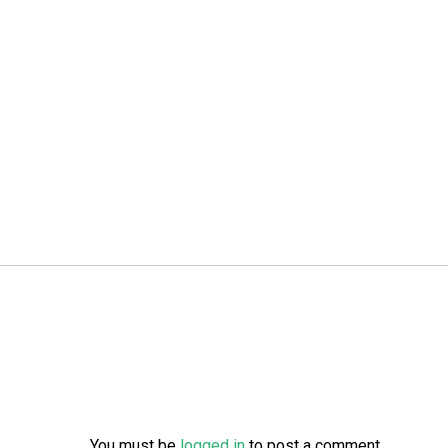
You must be
logged in
to post a comment.