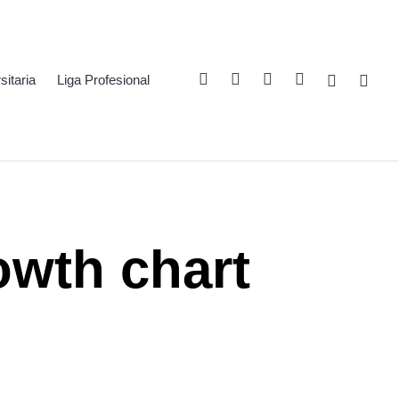
Twitter
Linkedin
Youtube
Instagram
Spotify
Twitch
sitaria
Liga Profesional
owth chart