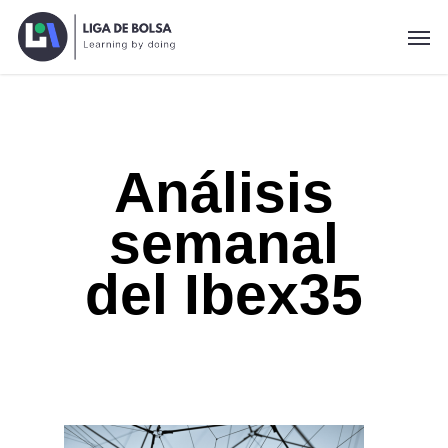
Skip
Men
to
main
content
Análisis
semanal
del Ibex35