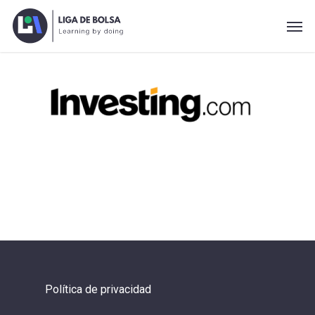
Skip
Men
to
main
content
Política de privacidad