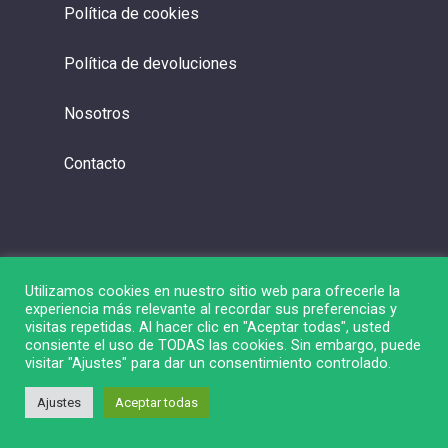
Política de cookies
Política de devoluciones
Nosotros
Contacto
Utilizamos cookies en nuestro sitio web para ofrecerle la
experiencia más relevante al recordar sus preferencias y
visitas repetidas. Al hacer clic en "Aceptar todas", usted
consiente el uso de TODAS las cookies. Sin embargo, puede
visitar "Ajustes" para dar un consentimiento controlado.
© 2026 Liga de Bolsa.
Ajustes
Aceptar todas
twitter
linkedin
youtube
instagram
spotify
twitch