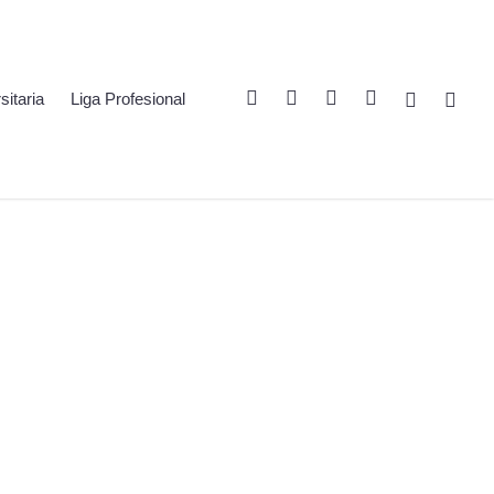
Twitter
Linkedin
Youtube
Instagram
Spotify
Twitch
sitaria
Liga Profesional