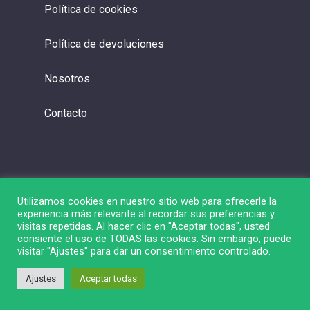
Política de cookies
Política de devoluciones
Nosotros
Contacto
Utilizamos cookies en nuestro sitio web para ofrecerle la
experiencia más relevante al recordar sus preferencias y
visitas repetidas. Al hacer clic en "Aceptar todas", usted
consiente el uso de TODAS las cookies. Sin embargo, puede
visitar "Ajustes" para dar un consentimiento controlado.
© 2026 Liga de Bolsa.
Ajustes
Aceptar todas
twitter
linkedin
youtube
instagram
spotify
twitch