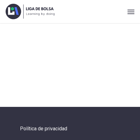
Skip
Men
to
main
content
Política de privacidad