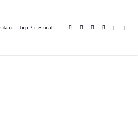
Twitter
Linkedin
Youtube
Instagram
Spotify
Twitch
sitaria
Liga Profesional