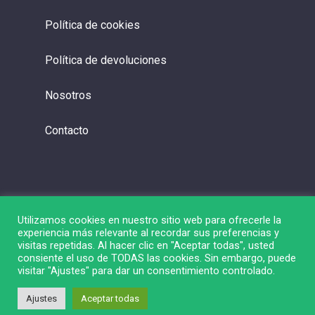
Política de cookies
Política de devoluciones
Nosotros
Contacto
Utilizamos cookies en nuestro sitio web para ofrecerle la
experiencia más relevante al recordar sus preferencias y
visitas repetidas. Al hacer clic en "Aceptar todas", usted
consiente el uso de TODAS las cookies. Sin embargo, puede
visitar "Ajustes" para dar un consentimiento controlado.
© 2026 Liga de Bolsa.
Ajustes
Aceptar todas
twitter
linkedin
youtube
instagram
spotify
twitch