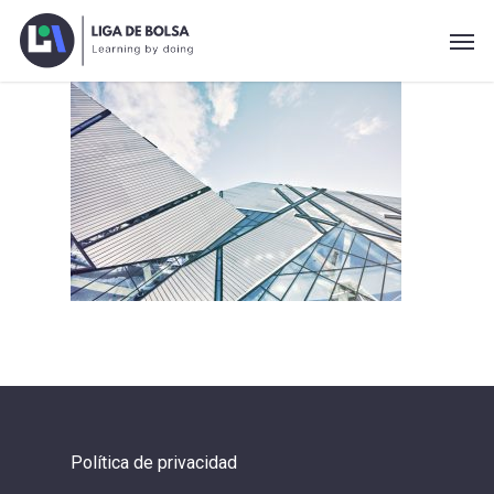
Skip
Men
to
main
content
Política de privacidad