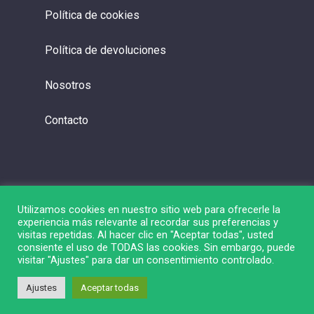
Política de cookies
Política de devoluciones
Nosotros
Contacto
Utilizamos cookies en nuestro sitio web para ofrecerle la
experiencia más relevante al recordar sus preferencias y
visitas repetidas. Al hacer clic en "Aceptar todas", usted
consiente el uso de TODAS las cookies. Sin embargo, puede
visitar "Ajustes" para dar un consentimiento controlado.
© 2026 Liga de Bolsa.
Ajustes
Aceptar todas
twitter
linkedin
youtube
instagram
spotify
twitch