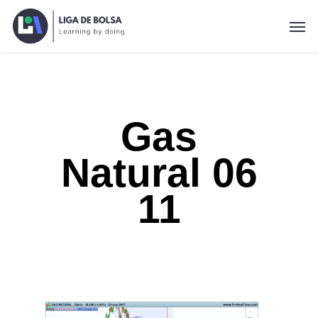
Skip
Men
to
main
content
Gas
Natural 06
11