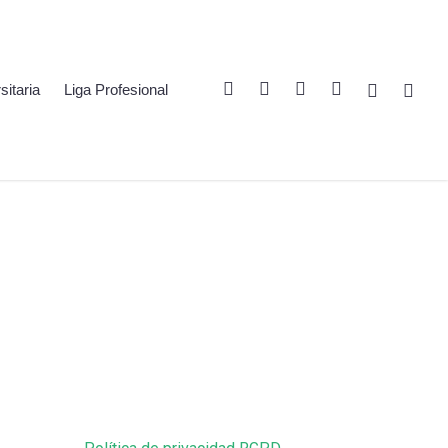
Twitter
Linkedin
Youtube
Instagram
Spotify
Twitch
sitaria
Liga Profesional