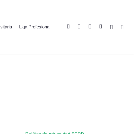
Twitter
Linkedin
Youtube
Instagram
Spotify
Twitch
sitaria
Liga Profesional